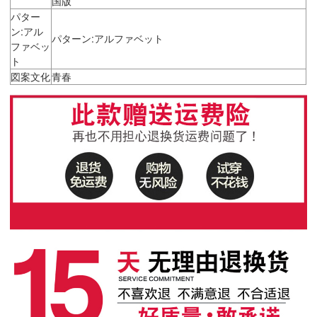
国版
パター
ン:アル
パターン:アルファベット
ファベッ
ト
図案文化
青春