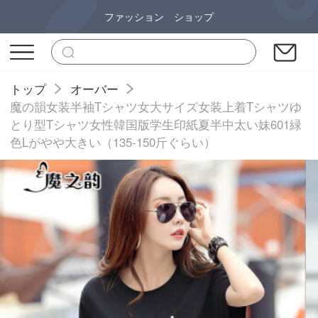
ファッション ショップ
トップ
オーバー
魔の韻女装半袖Tシャツ女大サイズ女装上着Tシャツゆ
とり型Tシャツ女性韓国版学生印紙夏半中太い妹601緑
色Lがやや大きい（135-150斤ぐらい）