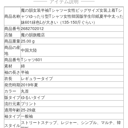
アイテム説明
魔の韻女装半袖Tシャツー女性ビッグサイズ女装上着Tシ
商品名称
ャツゆったり型Tシャツ女性韓国版学生印紙夏半中太った
妹601緑色Lが大きい（135-150斤ぐらい）
商品番号
2682702012
店舗
魔の韻旗艦店
商品重量
25.00 g
商品の産
中国大陸
地
商品番号
Tシャツ601
素材
綿
袖の長さ
半袖
衣長
レギュラータイプ
発売時期
2019年夏
カラー
丸首
版タイプ
ゆるいタイプ
流行元素
プリント
適用年齢
25-29歳
袖タイプ
一般袖
ストリートスナップ、レジャー、シンプル、マルチ、韓
スタイル