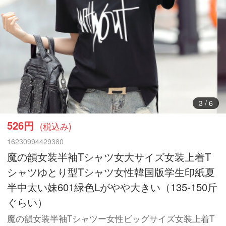
3
/
6
526円
(税込み)
16230994429380
魔の韻女装半袖Tシャツ女大サイズ女装上着T
シャツゆとり型Tシャツ女性韓国版学生印紙夏
半中太い妹601緑色Lがやや大きい（135-150斤
ぐらい）
魔の韻女装半袖Tシャツー女性ビッグサイズ女装上着T