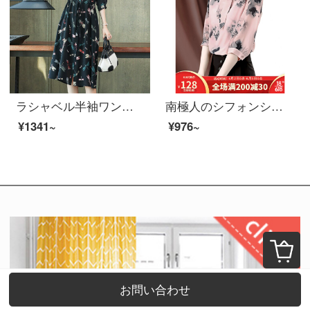
ラシャベル半袖ワンピス婦人服新品2021年夏新商品シフォンプリントの小花柄スカート気質が優雅でファッション的な中、長めでゆったりして見える細いスカートの子供の色柄XL【おすすめ110-125斤】
南極人のシフォンシャツの女性は2021年春夏に新商品のランタン袖の設計感を持っています。多くの軽熟な港風の上着レイトロ調の水墨プリントのチェーンシャツです。
¥1341~
¥976~
お問い合わせ