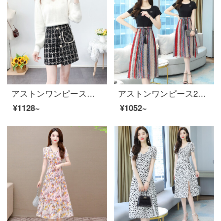
アストンワンピース秋冬2020新品長袖ニット女性セットaワードバック尻スカート2つセットスカートスリムで小柄なスカート013 m白＋黒スカートL（105-15斤をおすすめします）
アストンワンピース2021春夏新品半袖スリムプリント中年ママビッグサイズ女装ビッグサイズ上着中ロングタイプのボトムブラウス女性偽スカート2枚8196色XL
¥1128~
¥1052~