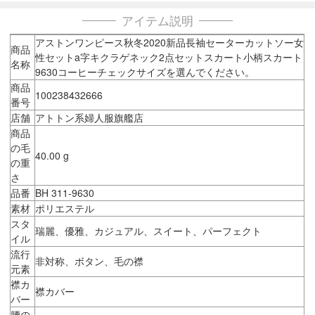
アイテム説明
アストンワンピース秋冬2020新品長袖セーターカットソー女
商品
性セットa字キクラゲネック2点セットスカート小柄スカート
名称
9630コーヒーチェックサイズを選んでください。
商品
100238432666
番号
店舗
アトトン系婦人服旗艦店
商品
の毛
40.00 g
の重
さ
品番
BH 311-9630
素材
ポリエステル
スタ
瑞麗、優雅、カジュアル、スイート、パーフェクト
イル
流行
非対称、ボタン、毛の襟
元素
襟カ
襟カバー
バー
腰の