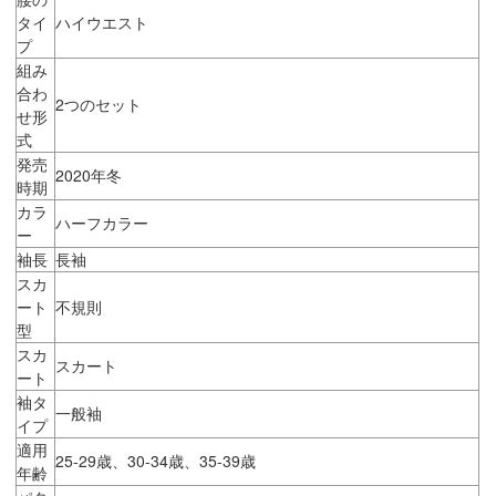
タイ
ハイウエスト
プ
組み
合わ
2つのセット
せ形
式
発売
2020年冬
時期
カラ
ハーフカラー
ー
袖長
長袖
スカ
ート
不規則
型
スカ
スカート
ート
袖タ
一般袖
イプ
適用
25-29歳、30-34歳、35-39歳
年齢