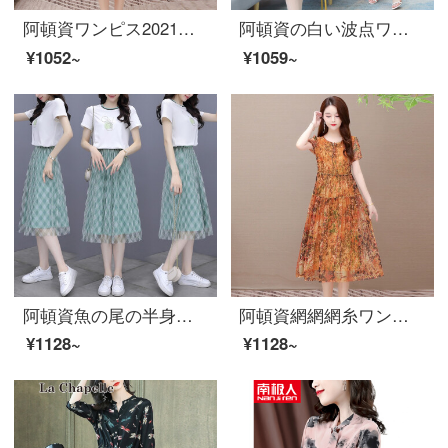
阿頓資ワンピス2021夏新着商品韓国版太いmm気質の大きいサイズの婦人服中年のお母さんは腰が見えて痩せている中、長いタイプのv襟の百着a字のスカート2120ピンクLを入れます。（90-100斤を提案します。）
阿頓資の白い波点ワンピスシフォンは2021年夏に新商品の三亜風ビーチスカートの女性新商品を持っています。セクシーな超仙顕痩せの側面を開いて、海辺で休暇を過ごします。
¥1052~
¥1059~
阿頓資魚の尾の半身のスカートの女性は2021年に新商品を持っています。小柄でファッション的なセツTシャツの女性+ミニスカートの女性セストの2つの修身が明らかに痩せている婦人服9771白+緑のスカートM（95-105斤を提案します。）
阿頓資網網網糸ワンピースは春夏2021年に新商品を作っています。韓国版のシフォンの大きいサイズの婦人服は気高い中年のお母さんが入れています。中には痩せて見えるプリント洋風の継ぎ目があります。黄色の5 XL（145-55斤を提案します。）
¥1128~
¥1128~