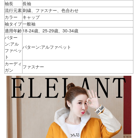
袖長
長袖
流行元素
刺繍、ファスナー、色合わせ
カラー
キャップ
袖タイプ
一般袖
適用年齢
18-24歳、25-29歳、30-34歳
パター
ン:アル
パターン:アルファベット
ファベッ
ト
カーディ
ファスナー
ガン