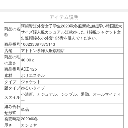
アイテム説明
阿頓資短外套女子学生2020秋冬服新款加絨厚い韓国版大
商品の名
サイズ婦人服カジュアル短款ゆったり綿服ジャケット女
称
史連帽綿衣小外套125青を選んでください。
商品番号
100233397375143
店舗
アトトン系婦人服旗艦店
商品の毛
40.00 g
の重さ
商品番号
ADZ 125
素材
ポリエステル
タイプ
ジャケット
版タイプ
ゆるいタイプ
小清新、カジュアル、シンプル、通勤、オールマイティ
スタイル
ー
組み合わ
単品
せ形式
発売時期
2020年冬
厚さ
カシミヤ