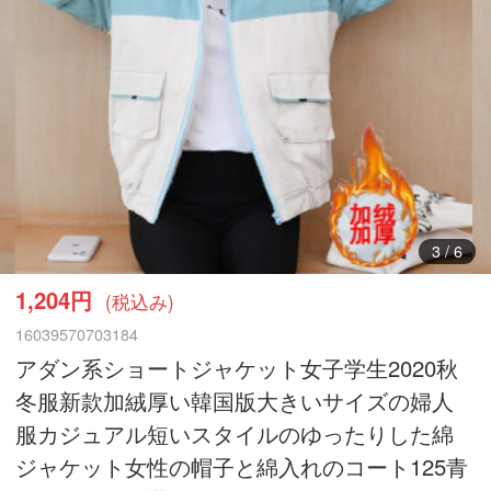
4
/
6
1,204円
(税込み)
16039570703184
アダン系ショートジャケット女子学生2020秋
冬服新款加絨厚い韓国版大きいサイズの婦人
服カジュアル短いスタイルのゆったりした綿
ジャケット女性の帽子と綿入れのコート125青