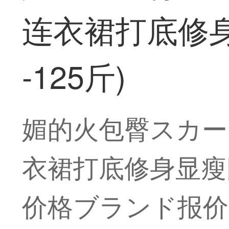
连衣裙打底修身
-125斤)
媚的火包臀スカー
衣裙打底修身显瘦网
价格ブランド报价