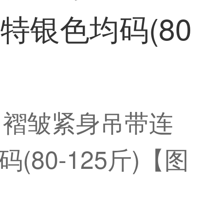
银色均码(80
ト褶皱紧身吊带连
80-125斤)【图