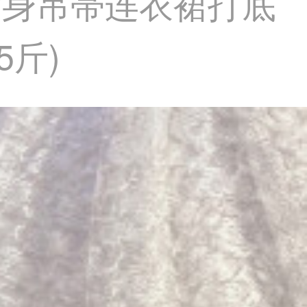
紧身吊帯连衣裙打底
5斤)