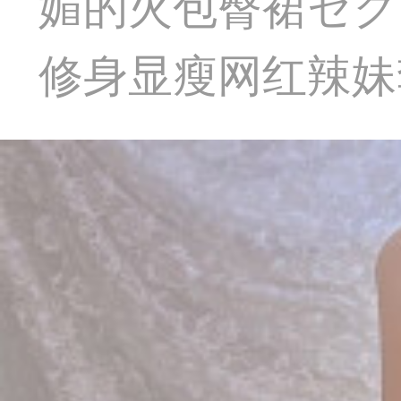
媚的火包臀裙セク
修身显瘦网红辣妹套