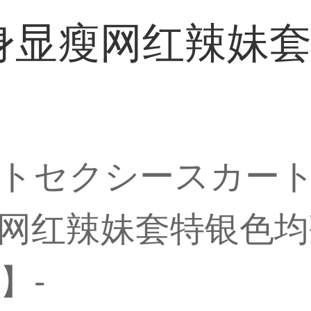
显瘦网红辣妹套特
トセクシースカー
红辣妹套特银色均码(
】-