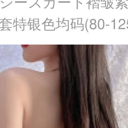
シースカート褶皱
特银色均码(80-12