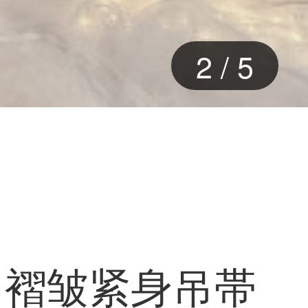
2
/
5
ト褶皱紧身吊帯