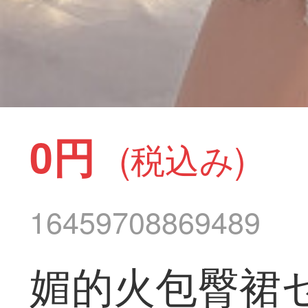
0円
(税込み)
16459708869489
媚的火包臀裙