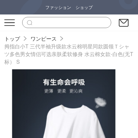
ファッション ショップ
トップ
ワンピース
拇指白小T 三代半袖升级款水云棉明星同款圆领Ｔシャ
ツ多色男女情侣可选亲肤柔软修身 水云棉女款-白色(无T
标） S