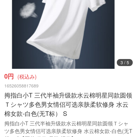
3
/
5
0円
(税込み)
16526058817689
拇指白小T 三代半袖升级款水云棉明星同款圆领
Ｔシャツ多色男女情侣可选亲肤柔软修身 水云
棉女款-白色(无T标） S
拇指白小T 三代半袖升级款水云棉明星同款圆领Ｔシャ
ツ多色男女情侣可选亲肤柔软修身 水云棉女款-白色(无T