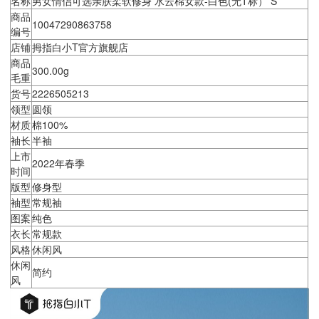
名称
男女情侣可选亲肤柔软修身 水云棉女款-白色(无T标） S
商品
10047290863758
编号
店铺
拇指白小T官方旗舰店
商品
300.00g
毛重
货号
2226505213
领型
圆领
材质
棉100%
袖长
半袖
上市
2022年春季
时间
版型
修身型
袖型
常规袖
图案
纯色
衣长
常规款
风格
休闲风
休闲
简约
风