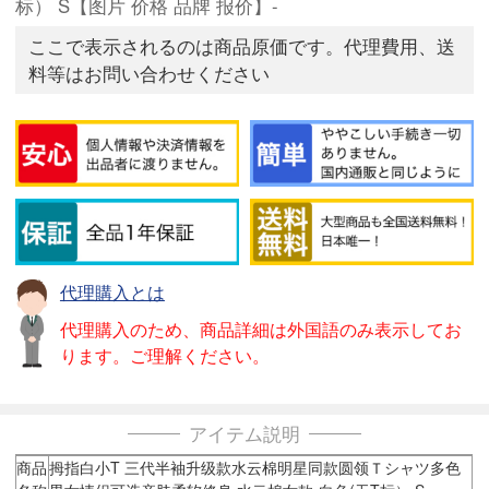
标） S【图片 价格 品牌 报价】-
ここで表示されるのは商品原価です。代理費用、送
料等はお問い合わせください
代理購入とは
代理購入のため、商品詳細は外国語のみ表示してお
ります。ご理解ください。
アイテム説明
商品
拇指白小T 三代半袖升级款水云棉明星同款圆领Ｔシャツ多色