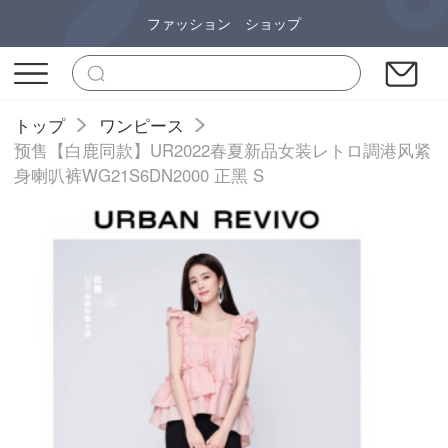
ファッション ショップ
トップ
ワンピース
预售【白鹿同款】UR2022春夏新品女装レトロ調港风紧
身喇叭裤WG21S6DN2000 正黑 S