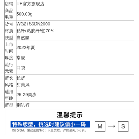
店铺
UR官方旗舰店
商品
500.00g
毛重
货号
WG21S6DN2000
材质
粘纤(粘胶纤维)70%
腰型
自然腰
上市
2022年夏
时间
厚度
常规
流行
口袋
元素
裤长
长裤
风格
甜美风
适用
25-29周岁
年龄
裤型
喇叭裤