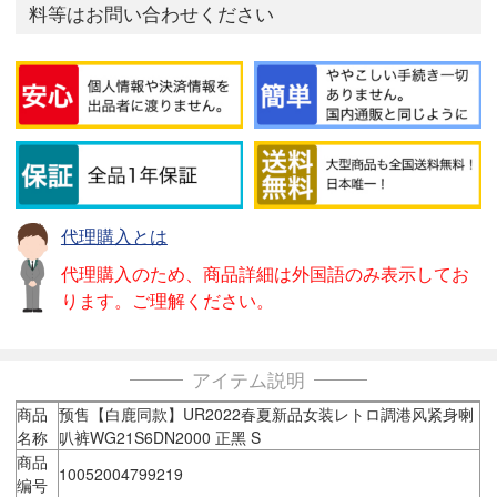
料等はお問い合わせください
代理購入とは
代理購入のため、商品詳細は外国語のみ表示してお
ります。ご理解ください。
アイテム説明
商品
预售【白鹿同款】UR2022春夏新品女装レトロ調港风紧身喇
名称
叭裤WG21S6DN2000 正黑 S
商品
10052004799219
编号