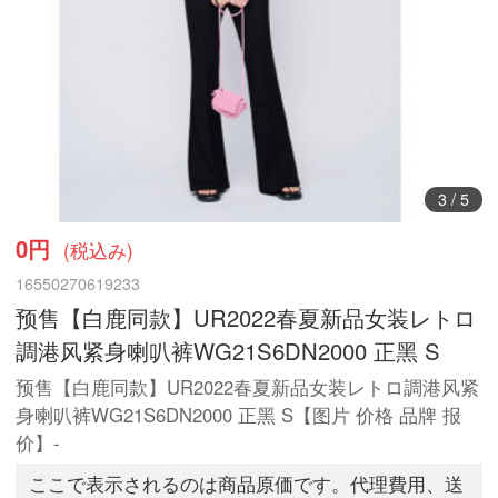
3
/
5
0円
(税込み)
16550270619233
预售【白鹿同款】UR2022春夏新品女装レトロ
調港风紧身喇叭裤WG21S6DN2000 正黑 S
预售【白鹿同款】UR2022春夏新品女装レトロ調港风紧
身喇叭裤WG21S6DN2000 正黑 S【图片 价格 品牌 报
价】-
ここで表示されるのは商品原価です。代理費用、送